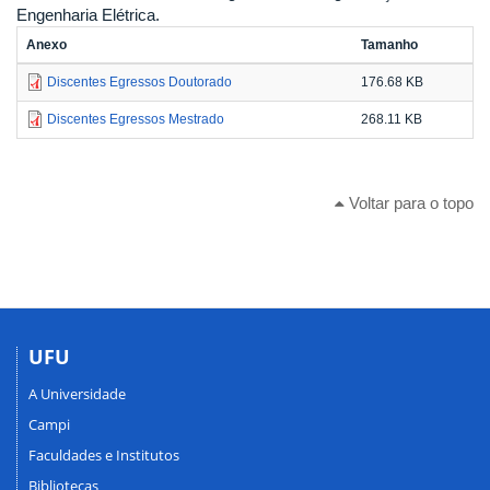
Engenharia Elétrica.
Anexo
Tamanho
Discentes Egressos Doutorado
176.68 KB
Discentes Egressos Mestrado
268.11 KB
Voltar para o topo
UFU
A Universidade
Campi
Faculdades e Institutos
Bibliotecas