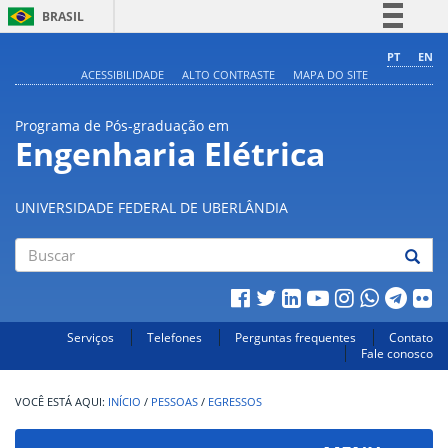
BRASIL
Simplifique!
PT
EN
ACESSIBILIDADE
ALTO CONTRASTE
MAPA DO SITE
Comunica BR
Participe
Programa de Pós-graduação em
Acesso à informação
Engenharia Elétrica
Legislação
Canais
UNIVERSIDADE FEDERAL DE UBERLÂNDIA
Buscar
Serviços
Telefones
Perguntas frequentes
Contato
Fale conosco
INÍCIO
/
PESSOAS
/
EGRESSOS