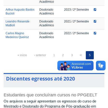
Acadêmico
Arthur Augusto Bastos
Doutorado
2023
/ 2º Semestre
Bucioli
Acadêmico
Leandro Resende
Doutorado
2021
/ 2º Semestre
Mattioli
Acadêmico
Carlos Magno
Doutorado
2022
/ 2º Semestre
Medeiros Queiroz
Acadêmico
« início
‹ anterior
1
2
3
4
5
Discentes egressos até 2020
Estudantes que concluíram cursos no PPGEELT
Os arquivos a seguir apresentam os egressos do curso de
Mestrado e Doutorado do Programa de Pós-graduação em