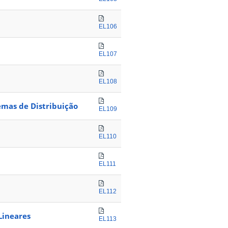
EL106
EL107
EL108
mas de Distribuição
EL109
EL110
EL111
EL112
Lineares
EL113