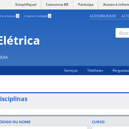
Simplifique!
Comunica BR
Participe
Acesso à infor
ACESSIBILIDADE
ALT
ara a busca
3
Ir para o rodapé
4
létrica
Buscar
NDIA
Serviços
Telefones
Perguntas
isciplinas
ÓDIGO OU NOME
CURSO