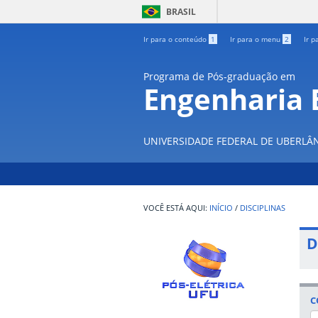
BRASIL
Ir para o conteúdo
1
Ir para o menu
2
Ir p
Programa de Pós-graduação em
Engenharia E
UNIVERSIDADE FEDERAL DE UBERLÂ
INÍCIO
/
DISCIPLINAS
D
C