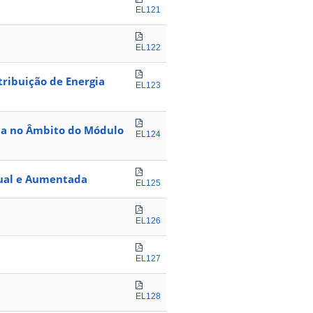
EL121
I
EL122
tribuição de Energia
EL123
ica no Âmbito do Módulo
EL124
tual e Aumentada
EL125
EL126
EL127
EL128