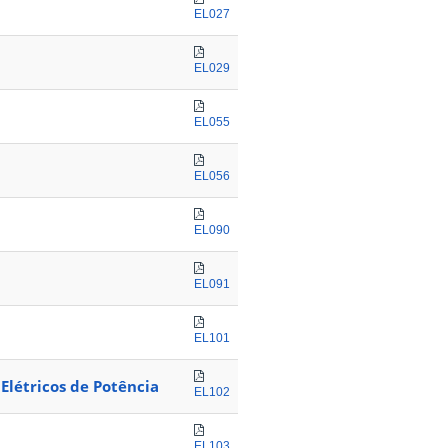
EL027
EL029
EL055
EL056
EL090
EL091
EL101
Elétricos de Potência
EL102
EL103