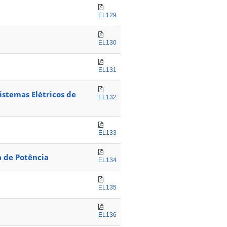
EL129
EL130
EL131
stemas Elétricos de
EL132
EL133
a de Potência
EL134
EL135
EL136