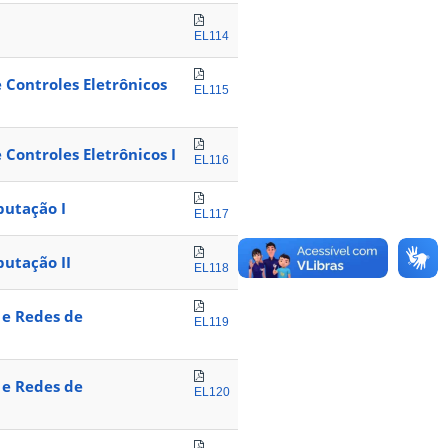
EL114
 Controles Eletrônicos
EL115
 Controles Eletrônicos I
EL116
putação I
EL117
utação II
EL118
 e Redes de
EL119
 e Redes de
EL120