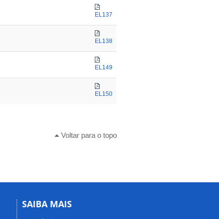
EL137
EL138
EL149
EL150
Voltar para o topo
SAIBA MAIS