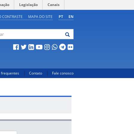
mação
Legislação
Canais
O CONTRASTE
MAPA DO SITE
PT
EN
 frequentes
Contato
Fale conosco